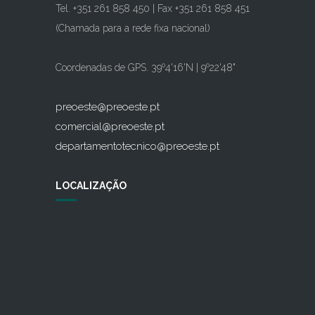
Tel. +351 261 858 450 | Fax +351 261 858 451
(Chamada para a rede fixa nacional)
Coordenadas de GPS. 39º4'16'N | 9º22'48"
preoeste@preoeste.pt
comercial@preoeste.pt
departamentotecnico@preoeste.pt
LOCALIZAÇÃO