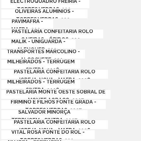
ELÉCTROQUADRO FREIRIA -
TORRES VEDRAS, 2009
OLIVEIRAS ALUMÍNIOS -
TORRES VEDRAS, 2009
PAVIMAFRA -
MAFRA, 2009
PASTELARIA CONFEITARIA ROLO
GAIEIRAS - ÓBIDOS, 2009
MALIK - UNIGUARDA -
ALENQUER, 2009
TRANSPORTES MARCOLINO -
ALCOCHETE, 2009
MILHEIRADOS - TERRUGEM
- SINTRA, 2008
PASTELARIA CONFEITARIA ROLO
ENGITETRA - SINTRA, 2012
IGREJA-NOVA - MAFRA, 2008
MILHEIRADOS - TERRUGEM
- SINTRA, 2008
PASTELARIA MONTE OESTE SOBRAL DE
MONTE AGRAÇO, 2007
FIRMINO E FILHOS FONTE GRADA -
TORRES VEDRAS, 2007
SALVADOR MINORÇA
TERRUGEM - SINTRA, 2007
PASTELARIA CONFEITARIA ROLO
IGREJA-NOVA - MAFRA, 2006
VITAL ROSA PONTE DO ROL -
TORRES VEDRAS, 2005